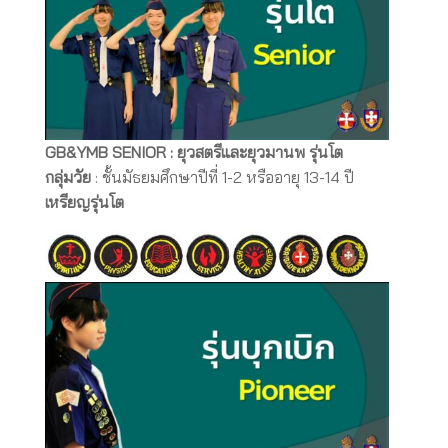
GB&YMB SENIOR : ยุวสตรีและยุวมานพ รุ่นโต
กลุ่มวัย
: ชั้นมัธยมศึกษาปีที่ 1-2 หรืออายุ 13-14 ปี
เหรียญรุ่นโต